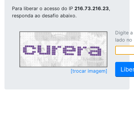
Para liberar o acesso
do IP
216.73.216.23
,
responda ao desafio abaixo.
Digite 
lado no
[trocar imagem]