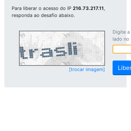
Para liberar o acesso
do IP
216.73.217.11
,
responda ao desafio abaixo.
Digite 
lado no
[trocar imagem]