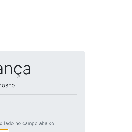
ança
nosco.
ao lado no campo abaixo