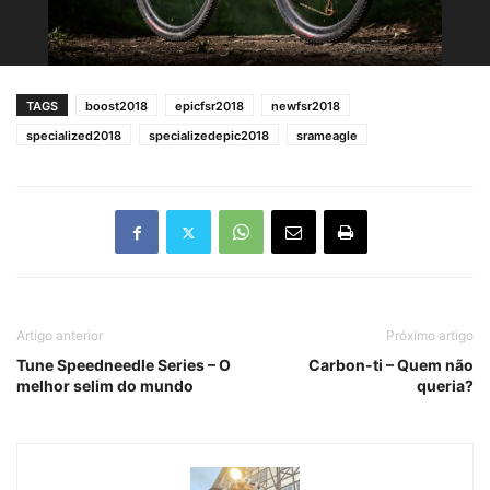
TAGS
boost2018
epicfsr2018
newfsr2018
specialized2018
specializedepic2018
srameagle
Artigo anterior
Próximo artigo
Tune Speedneedle Series – O
Carbon-ti – Quem não
melhor selim do mundo
queria?