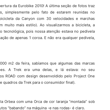
ertura da Eurobike 2010! A última seção de fotos traz
as, simplesmente pelo fato de estarem reunidas no
Notícias
icicleta da Canyon com 30 velocidades e marchas
m muito mais estilo). Ao visualizarmos a bicicleta, a
o tecnológica, pois nossa atenção estava no pedivela
ização de apenas 1 coroa. E não era qualquer pedivela,
.000 m2 da feira, sabíamos que algumas das marcas
es. A Trek era uma delas, e lá estava: no seu
ros ROAD com design desenvoldido pelo Project One
 quadros da Trek para o consumidor final).
ola Orbea com uma Orca de cor laranja “montada” sob
utos “babando” na máquina -e nas rodas- é claro.