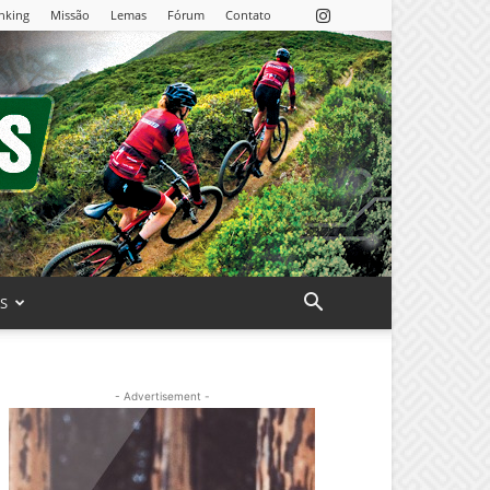
nking
Missão
Lemas
Fórum
Contato
AS
- Advertisement -