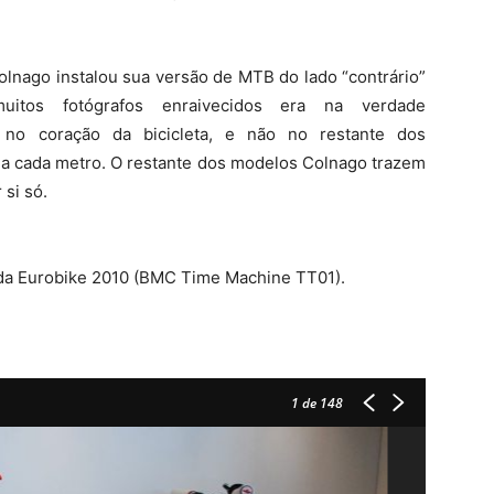
olnago instalou sua versão de MTB do lado “contrário”
uitos fotógrafos enraivecidos era na verdade
 no coração da bicicleta, e não no restante dos
a cada metro. O restante dos modelos Colnago trazem
si só.
da Eurobike 2010 (BMC Time Machine TT01).
1
de 148