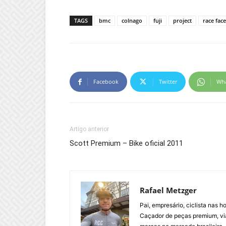
TAGS
bmc
colnago
fuji
project
race face
Facebook
Twitter
Wh
Artigo anterior
Scott Premium – Bike oficial 2011
Rafael Metzger
Pai, empresário, ciclista nas 
Caçador de peças premium, via