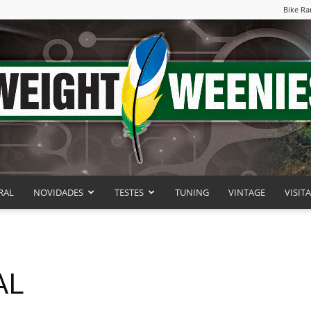
Bike Ra
RAL
NOVIDADES
TESTES
TUNING
VINTAGE
VISIT
Weight
AL
Weenies