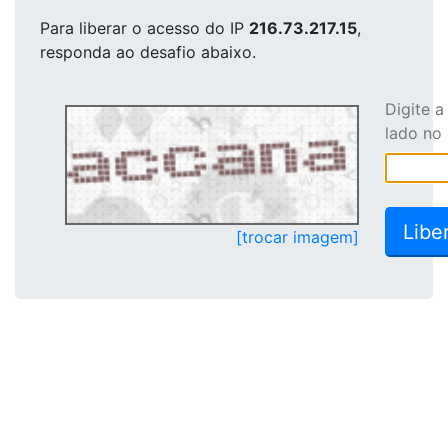
Para liberar o acesso
do IP
216.73.217.15
,
responda ao desafio abaixo.
Digite 
lado no
[trocar imagem]