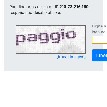
Para liberar o acesso
do IP
216.73.216.150
,
responda ao desafio abaixo.
Digite 
lado no
[trocar imagem]