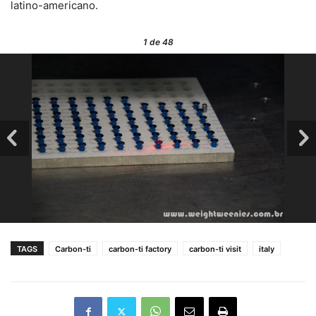
latino-americano.
1
de 48
TAGS
Carbon-ti
carbon-ti factory
carbon-ti visit
italy