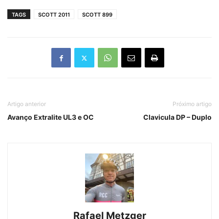
TAGS
SCOTT 2011
SCOTT 899
Artigo anterior
Próximo artigo
Avanço Extralite UL3 e OC
Clavicula DP – Duplo
Rafael Metzger