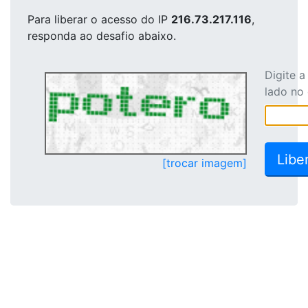
Para liberar o acesso
do IP
216.73.217.116
,
responda ao desafio abaixo.
Digite 
lado no
[trocar imagem]