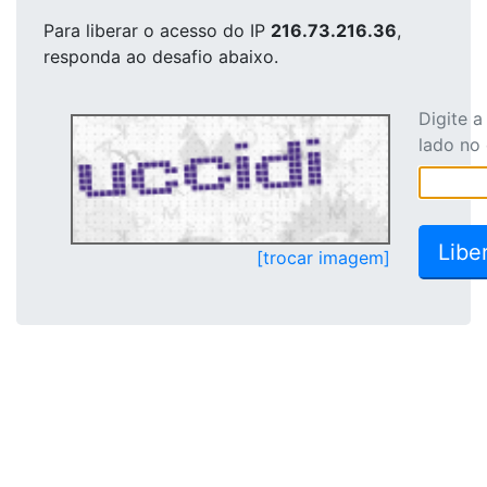
Para liberar o acesso
do IP
216.73.216.36
,
responda ao desafio abaixo.
Digite 
lado no
[trocar imagem]