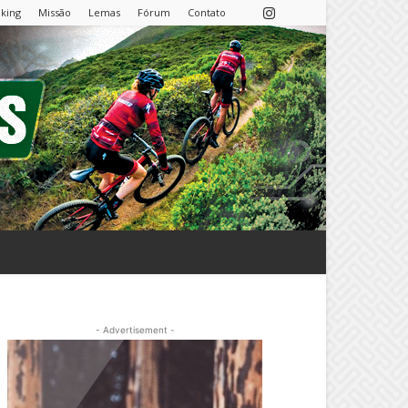
nking
Missão
Lemas
Fórum
Contato
- Advertisement -