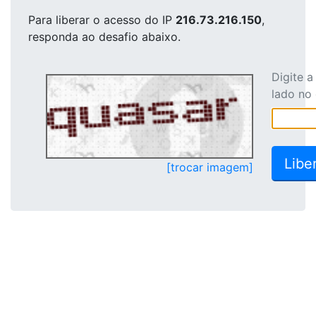
Para liberar o acesso
do IP
216.73.216.150
,
responda ao desafio abaixo.
Digite 
lado no
[trocar imagem]