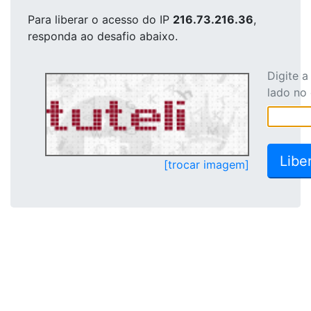
Para liberar o acesso
do IP
216.73.216.36
,
responda ao desafio abaixo.
Digite 
lado no
[trocar imagem]