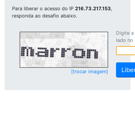
Para liberar o acesso
do IP
216.73.217.153
,
responda ao desafio abaixo.
Digite 
lado no
[trocar imagem]