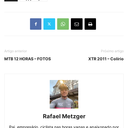
Artigo anterior
Próximo artigo
MTB 12 HORAS – FOTOS
XTR 2011 – Colírio
Rafael Metzger
Pai, empresário, ciclista nas horas vagas e apaixonado por