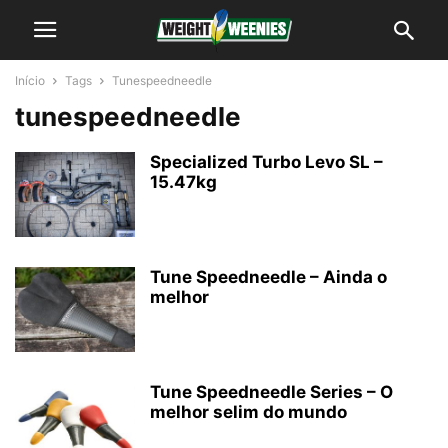
Início
Tags
Tunespeedneedle
tunespeedneedle
Specialized Turbo Levo SL –
15.47kg
Tune Speedneedle – Ainda o
melhor
Tune Speedneedle Series – O
melhor selim do mundo