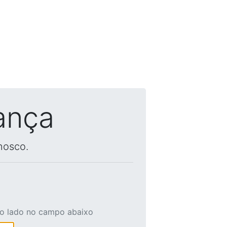
ança
nosco.
ao lado no campo abaixo