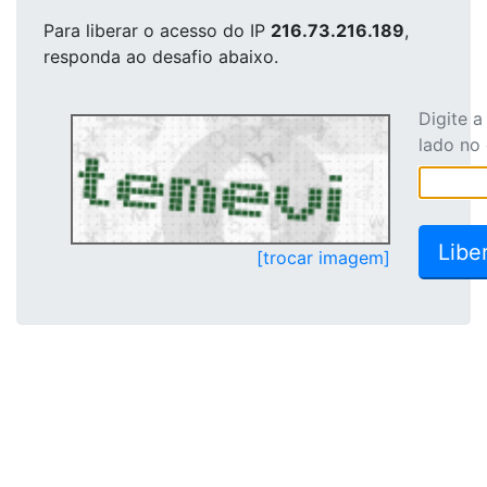
Para liberar o acesso
do IP
216.73.216.189
,
responda ao desafio abaixo.
Digite 
lado no
[trocar imagem]