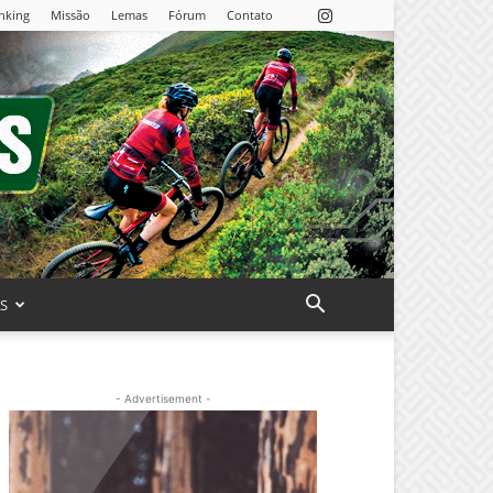
nking
Missão
Lemas
Fórum
Contato
AS
- Advertisement -