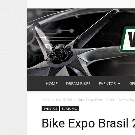
HOME
DREAM BIKES
EVENTOS
GE
Início
EVENTOS
Bike Expo Brasil 2009 – Demo day
EVENTOS
NACIONAL
Bike Expo Brasil