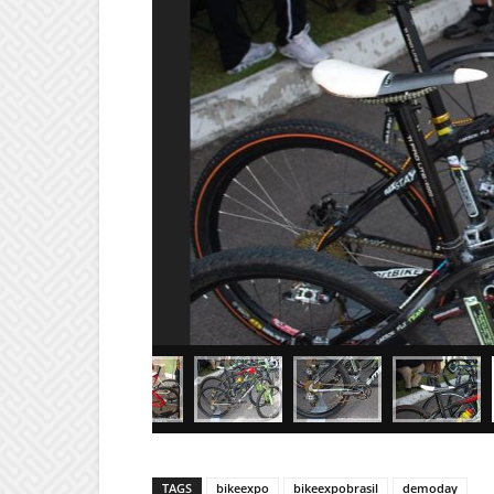
TAGS
bikeexpo
bikeexpobrasil
demoday