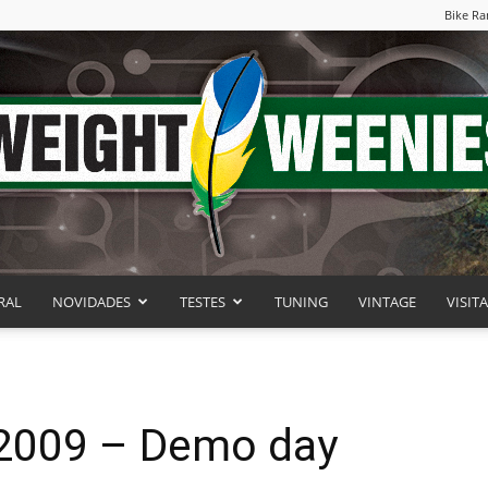
Bike Ra
RAL
NOVIDADES
TESTES
TUNING
VINTAGE
VISIT
Weight
 2009 – Demo day
Weenies