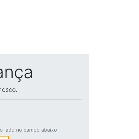
ança
nosco.
ao lado no campo abaixo