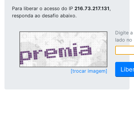
Para liberar o acesso
do IP
216.73.217.131
,
responda ao desafio abaixo.
Digite 
lado no
[trocar imagem]