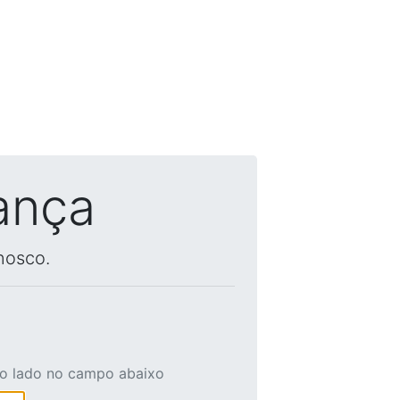
ança
nosco.
ao lado no campo abaixo