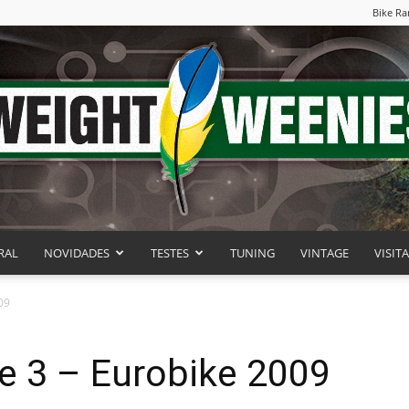
Bike Ra
RAL
NOVIDADES
TESTES
TUNING
VINTAGE
VISIT
Weight
09
e 3 – Eurobike 2009
Weenies