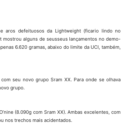
Notícias
 aros defeituosos da Lightweight (ficario lindo no
tt mostrou alguns de seus
seus lançamentos no demo-
apenas 6.620 gramas, abaixo do limite da UCI, também,
s com seu novo grupo Sram XX. Para onde se olhava
novo grupo.
’nine (8.090g com Sram XX). Ambas excelentes, com
ou nos trechos mais acidentados.