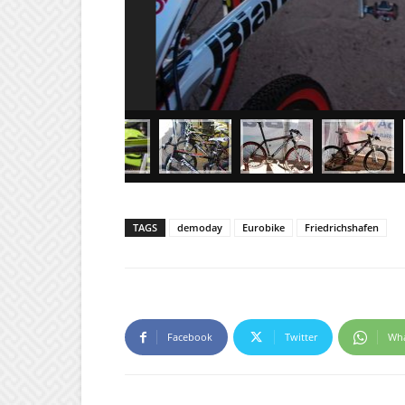
TAGS
demoday
Eurobike
Friedrichshafen
Facebook
Twitter
Wh