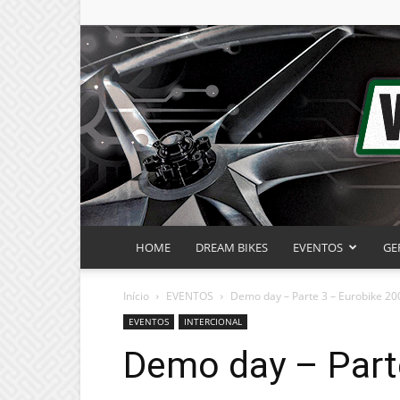
HOME
DREAM BIKES
EVENTOS
GE
Início
EVENTOS
Demo day – Parte 3 – Eurobike 20
EVENTOS
INTERCIONAL
Demo day – Part