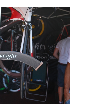
–
Portal
de