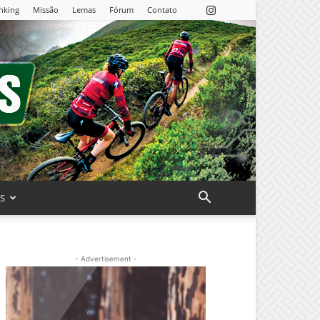
nking
Missão
Lemas
Fórum
Contato
AS
- Advertisement -