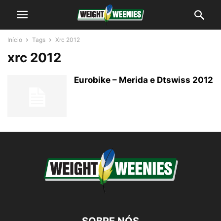
Início
Tags
Xrc 2012
xrc 2012
Eurobike – Merida e Dtswiss 2012