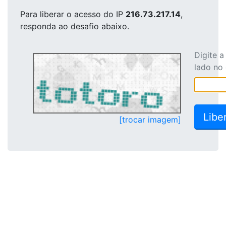
Para liberar o acesso
do IP
216.73.217.14
,
responda ao desafio abaixo.
Digite 
lado no
[trocar imagem]