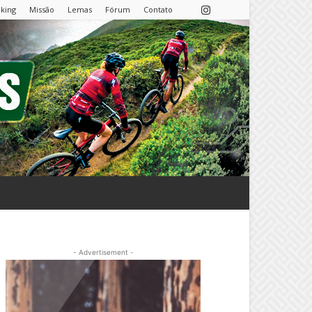
nking
Missão
Lemas
Fórum
Contato
- Advertisement -