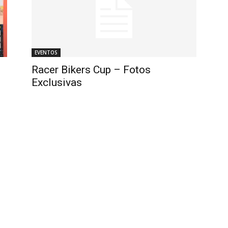
EVENTOS
–
Racer Bikers Cup – Fotos
Exclusivas
Portal
de