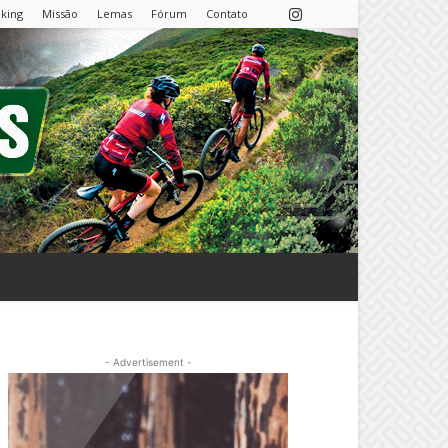
nking
Missão
Lemas
Fórum
Contato
- Advertisement -