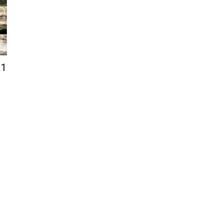
–
R1
Portal
de