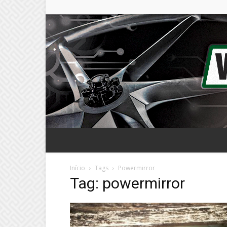
Início
Tags
Powermirror
Tag: powermirror