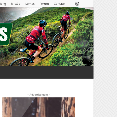
nking
Missão
Lemas
Fórum
Contato
- Advertisement -