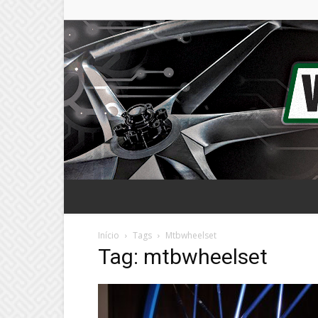
Início
Tags
Mtbwheelset
Tag: mtbwheelset