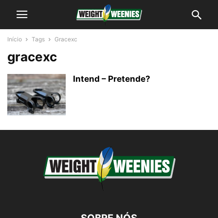
Início
Tags
Gracexc
gracexc
Intend – Pretende?