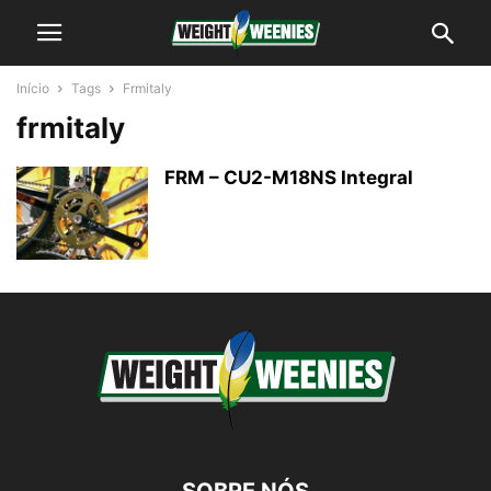
Início
Tags
Frmitaly
frmitaly
FRM – CU2-M18NS Integral