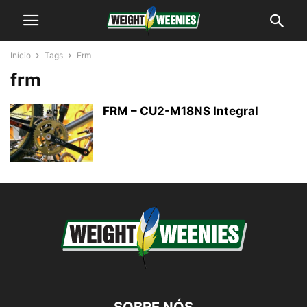
Início
Tags
Frm
frm
FRM – CU2-M18NS Integral