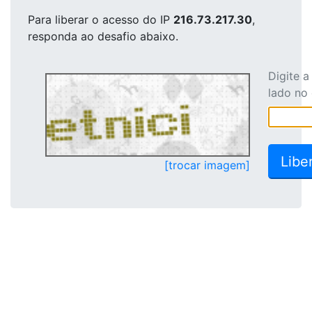
Para liberar o acesso
do IP
216.73.217.30
,
responda ao desafio abaixo.
Digite 
lado no
[trocar imagem]