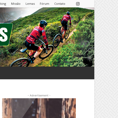
nking
Missão
Lemas
Fórum
Contato
- Advertisement -