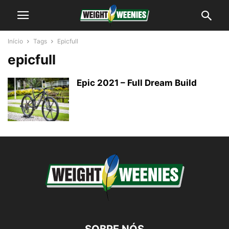
Início
Tags
Epicfull
epicfull
Epic 2021 – Full Dream Build