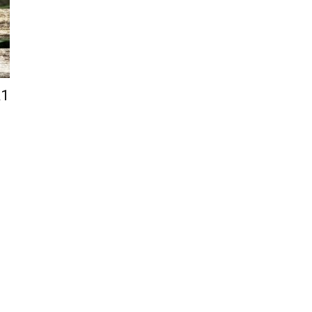
–
R1
Portal
de