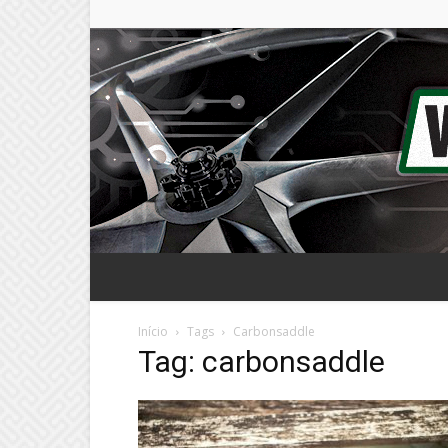
Início
Tags
Carbonsaddle
Tag: carbonsaddle