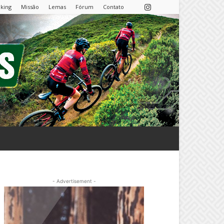
nking
Missão
Lemas
Fórum
Contato
- Advertisement -