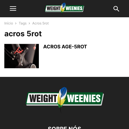
Início
Tags
Acros 5rot
acros 5rot
ACROS AGE-5ROT