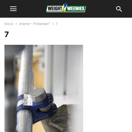
Início
Intend – Pretende?
7
7