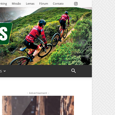
nking
Missão
Lemas
Fórum
Contato
AS
- Advertisement -