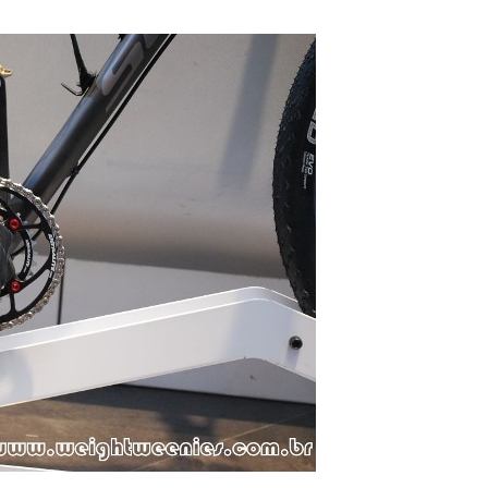
–
Portal
de