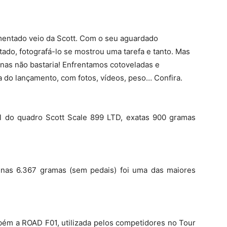
Notícias
mentado veio da Scott.
Com o seu aguardado
ado, fotografá-lo se mostrou uma tarefa e tanto. Mas
nas não bastaria! Enfrentamos cotoveladas e
 do lançamento, com fotos, vídeos, peso… Confira.
l do quadro Scott Scale 899 LTD, exatas 900 gramas
nas 6.367 gramas (sem pedais) foi uma das maiores
mbém a ROAD F01, utilizada pelos competidores no Tour