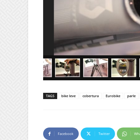
TAGS
bike leve
cobertura
Eurobike
parle
Facebook
Twitter
Wh