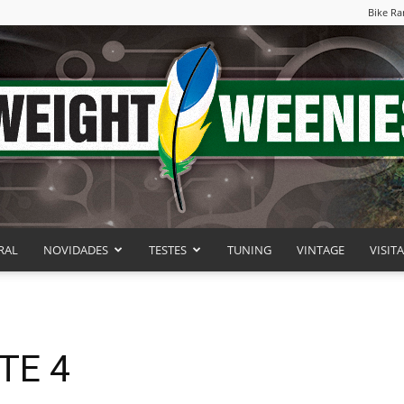
Bike Ra
RAL
NOVIDADES
TESTES
TUNING
VINTAGE
VISIT
Weight
TE 4
Weenies