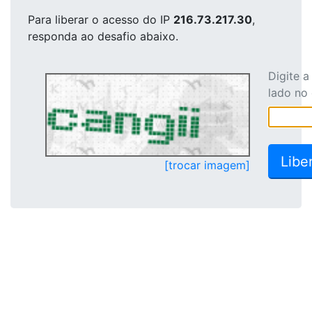
Para liberar o acesso
do IP
216.73.217.30
,
responda ao desafio abaixo.
Digite 
lado no
[trocar imagem]