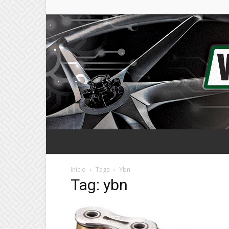
Início
Tags
Ybn
Tag: ybn