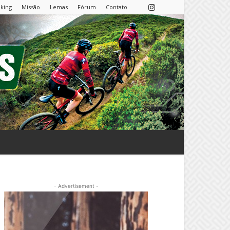
nking
Missão
Lemas
Fórum
Contato
- Advertisement -