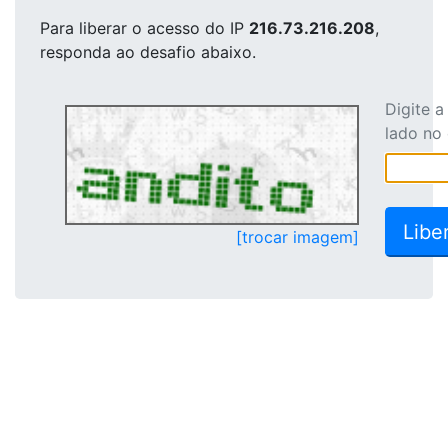
Para liberar o acesso
do IP
216.73.216.208
,
responda ao desafio abaixo.
Digite 
lado no
[trocar imagem]