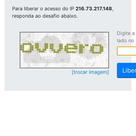
Para liberar o acesso
do IP
216.73.217.148
,
responda ao desafio abaixo.
Digite 
lado no
[trocar imagem]