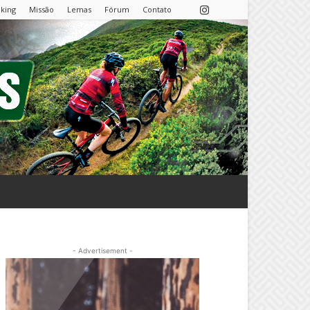
nking
Missão
Lemas
Fórum
Contato
- Advertisement -