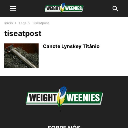
Início
Tags
Tiseatpost
tiseatpost
Canote Lynskey Titânio