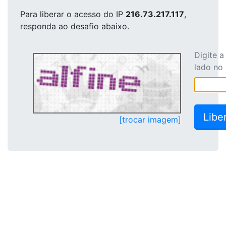
Para liberar o acesso
do IP
216.73.217.117
,
responda ao desafio abaixo.
Digite 
lado no
[trocar imagem]