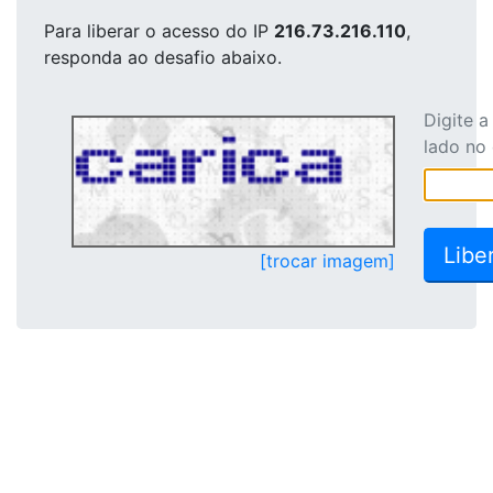
Para liberar o acesso
do IP
216.73.216.110
,
responda ao desafio abaixo.
Digite 
lado no
[trocar imagem]