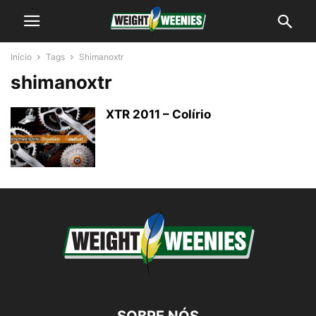
Início
Tags
Shimanoxtr
shimanoxtr
XTR 2011 – Colírio