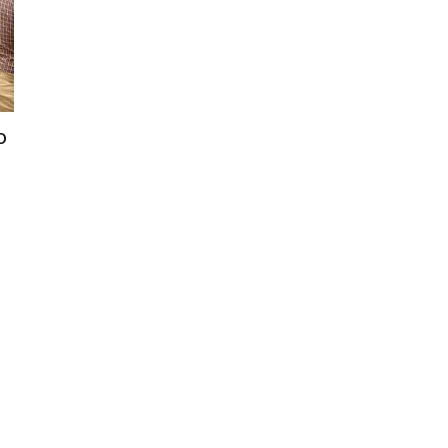
–
o
Portal
de