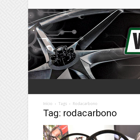
Início
Tags
Rodacarbono
Tag: rodacarbono