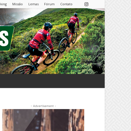
nking
Missão
Lemas
Fórum
Contato
- Advertisement -