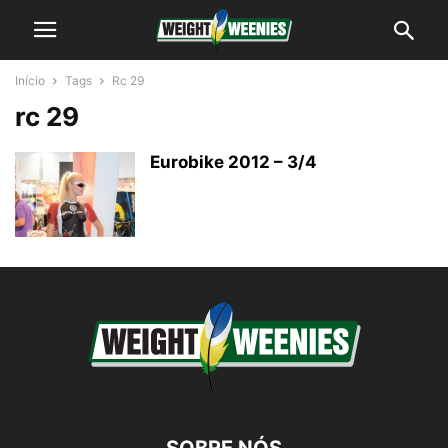
Início
Tags
Rc 29
rc 29
Eurobike 2012 – 3/4